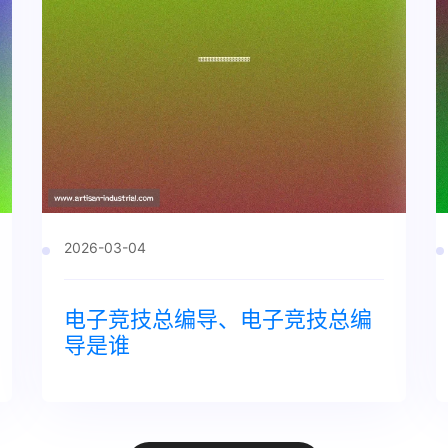
2026-03-04
电子竞技总编导、电子竞技总编
导是谁