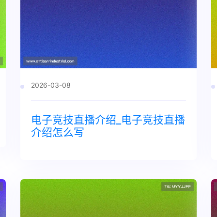
2026-03-08
电子竞技直播介绍_电子竞技直播
介绍怎么写