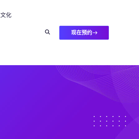
业文化
现在预约