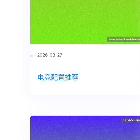
2026-03-27
电竞配置推荐