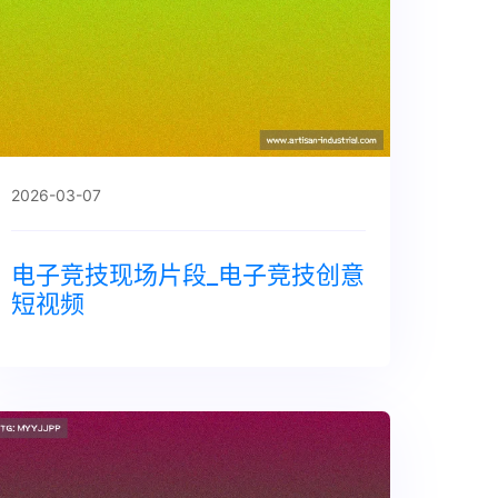
2026-03-07
电子竞技现场片段_电子竞技创意
短视频