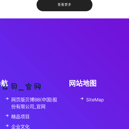
查看更多
导航
网站地图
网页版贝博BB(中国)股
SiteMap
份有限公司_官网
精品项目
企业文化