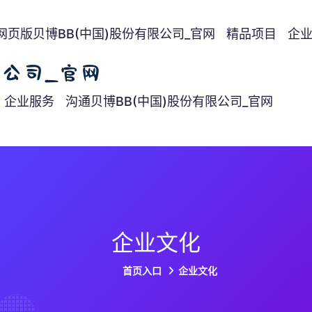
网页版贝博BB(中国)股份有限公司_官网
精品项目
企
企业服务
沟通贝博BB(中国)股份有限公司_官网
企业文化
首页入口
企业文化