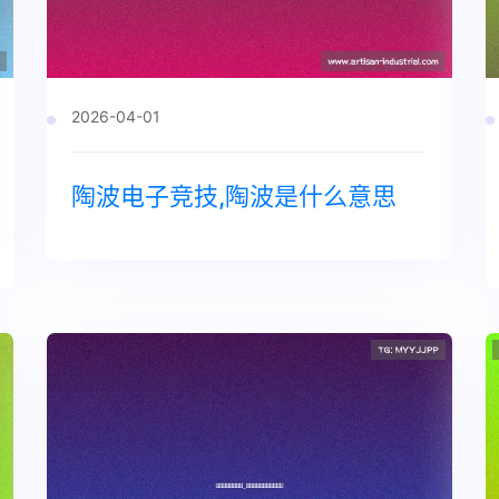
2026-04-01
陶波电子竞技,陶波是什么意思